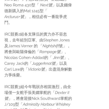
Neo Roma 430型「 
Next號」
以及
錢偉
德
新購入的Mat 1245型「 
Arcturus+號
」，相信必有一番龍爭虎
鬥。
IRC競賽2組各支隊伍的實力亦不容忽
視，去年組別亞軍、由Stephen Jones 
及James Verner 的 「
Nightshift
號」，
將會與歐陽偉倫的「
Rampage號
」、
Nicolas Cohen-Addad的「 
Jinn號
」、
Carey Jack的「
Juggerknot號」
以及
Carl Law的「
Victoria號
」出盡混身解數
力爭殊榮。
IRC競賽3組今年戰狀亦相當激烈，由全
場僅一女舵手張美嫻掌舵的「
Dexter II
號
」，將會迎接Nick Southward掌舵的
J/109型「
Admiralty Harbour Whiskey 