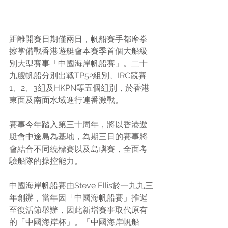
距離開賽日期僅兩日，帆船賽手都摩拳
擦掌備戰香港遊艇會本賽季首個大船級
別大型賽事「中國海岸帆船賽」。二十
九艘帆船分別出戰TP52組別、IRC競賽
1、2、3組
及
HKPN等五個組別，於香港
東面及南面水域進行連番激戰。
賽事今年踏入第三十周年，將以香港遊
艇會中途島為基地，為期三日的賽事將
會結合不同繞標賽以及島嶼賽，全面考
驗船隊的操控能力。
中國海岸帆船賽由Steve Ellis於一九九三
年創辦，當年因「中國海帆船賽」推遲
至復活節舉辦，因此新增賽事取代原有
的「中國海岸杯」。「中國海岸帆船