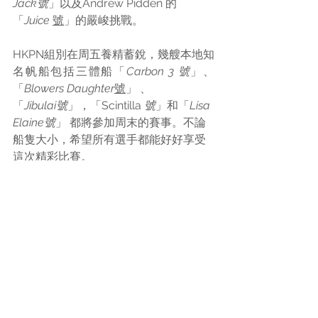
Jack號
」以及Andrew Pidden 的
「
Juice
號
」的嚴峻挑戰。
HKPN組別在周五養精蓄銳，幾艘本地知
名帆船包括三體船「
Carbon 3
號
」、
「
Blowers Daughter
號
」 、
「
Jibulai號
」，「Scintilla 
號
」和「
Lisa 
Elaine號
」 都將參加周末的賽事。不論
船隻大小，希望所有選手都能好好享受
這次精彩比賽。
Comments