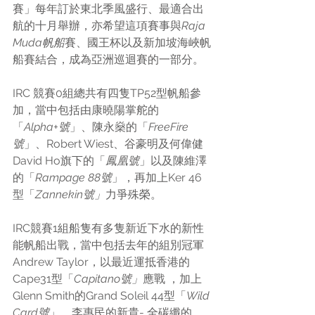
賽」每年訂於東北季風盛行、最適合出
航的十月舉辦，亦希望這項賽事與
Raja 
Muda帆船
賽
、國王杯以及新加坡海峽帆
船賽結合，成為亞洲巡迴賽的一部分。
IRC 競賽0組總共有四隻TP52型帆船參
加，當中包括由康曉陽掌舵的
「
Alpha+號
」、
陳永燊
的「
FreeFire
號
」、Robert Wiest、谷豪明及何偉健
David Ho旗下的「
鳳凰號
」以及陳維澤
的「
Rampage 88號
」，再加上Ker 46
型「
Zannekin號」
力爭殊榮。
IRC競賽1組船隻有多隻新近下水的新性
能帆船出戰，當中包括去年的組別冠軍
Andrew Taylor，以最近運抵香港的
Cape31型「
Capitano號」
應戰 ，加上
Glenn Smith的Grand Soleil 44型「
Wild 
Card號
」，
李惠民的新貴- 
全碳纖的