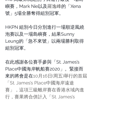
嶼賽，Mark Nie以及
羅逸峰
的「Xena
號」5場全勝奪得組別冠軍。
HKPN 組別今日分別進行一場順逆風繞
泡賽以及一場島嶼賽，結果Sunny 
Leung的「急不來號」以兩場勝利取得
組別冠軍。
在此感謝各位賽手參與「St. James’s 
Place中國海岸帆船賽2020」。緊接而
來的將會是在
10月16日(周五)舉行的首屆
「St. James’s Place中國海岸遠途
賽」，這項三級離岸賽在香港水域內進
行，賽果將合併計入「St. James’s 
Place中國海岸帆船賽周」IRC 及HKPN 
級別總成績。