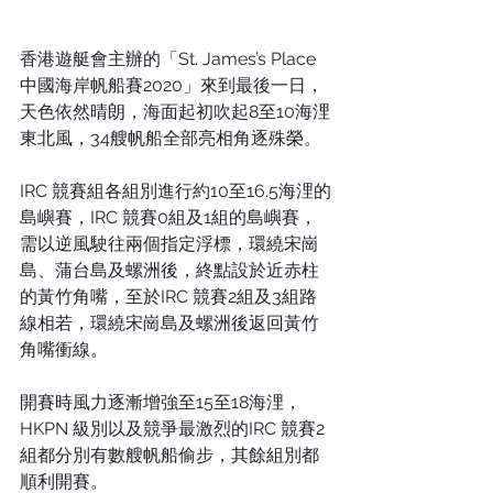
香港遊艇會主辦的「St. James’s Place
中國海岸帆船賽2020」來到最後一日，
天色依然晴朗，海面起初吹起8至10海浬
東北風，34艘帆船全部亮相角逐殊榮。
IRC 競賽組各組別進行約10至16.5海浬的
島嶼賽，IRC 競賽0組及1組的島嶼賽，
需以逆風駛往兩個指定浮標，環繞宋崗
島、蒲台島及螺洲後，終點設於近赤柱
的黃竹角嘴，至於IRC 競賽2組及3組路
線相若，環繞宋崗島及螺洲後返回黃竹
角嘴衝線。
開賽時風力逐漸增強至15至18海浬， 
HKPN 級別以及競爭最激烈的IRC 競賽2
組都分別有數艘帆船偷步，其餘組別都
順利開賽。