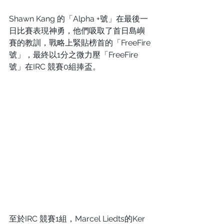
Shawn Kang 的「Alpha +號」在最後一
日比賽表現神勇，他們吸取了首日島嶼
賽的教訓，戰略上緊貼榜首的「FreeFire
號」，最終以1分之微力壓「FreeFire
號」在IRC 競賽0組捧盃。
至於IRC 競賽1組，Marcel Liedts的Ker 