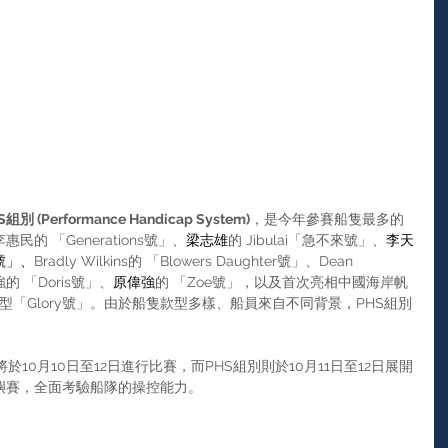
S組別 (Performance Handicap System)
，是今年參賽船隻最多的
的 「Generations號」、
梁志雄
的 Jibulai「急不來號」、
李天
號」、
Bradly Wilkins的 「Blowers Daughter號」、Dean 
強的 「Doris號」、
原偉強
的 「Zoe號」，以及首次亮相中國海岸帆
il 50 型「Glory號」。由於船隻款型多樣、船員來自不同背景，PHS組別
將於10月10日至12日進行比賽，而PHS組別則於10月11日至12日展開
嶼賽，全面考驗船隊的操控能力。