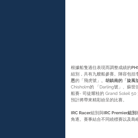
根據船隻過往表現而調整成績的
PH
組別，共有九艘船參賽。陣容包括李惠民
恩
的「飛虎號」
、
胡鎮南的「旋風
Chisholm的 「Darling號」、蘇世
船賽- 司徒耀桂的 Grand Sole
預計將帶來精彩紛呈的比賽。
IRC Racer
組別與
IRC Premier組別
角逐。賽事結合不同繞標賽以及島