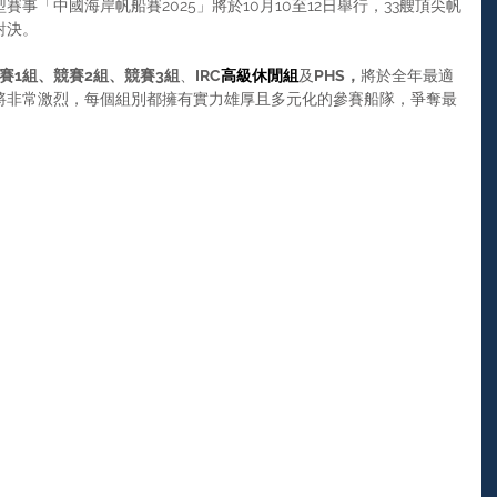
事「中國海岸帆船賽2025」將於10月10至12日舉行，33艘頂尖帆
對決。
競賽1組、競賽2組、競賽3組
、
IRC
高級休閒組
及
PHS，
將於全年最適
將非常激烈，每個組別都擁有實力雄厚且多元化的參賽船隊，爭奪最