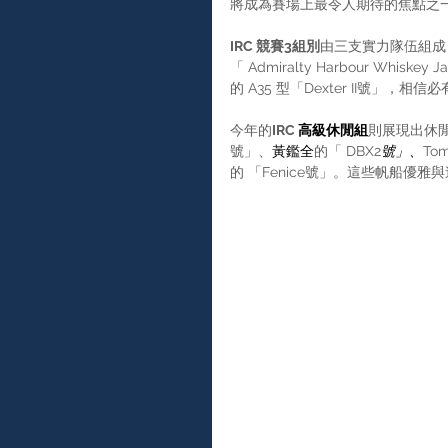
將成為賽場上最令人期待的焦點之
IRC 競賽3組別
由三支實力隊伍組成，戰
「 Admiralty Harbour Whisk
的 A35 型「Dexter II號」，
今年的
IRC 
高級休閒組
則展現出休閒競
號」、
黃鑑全
的「 DBX2
號」、
Tom
的 「Fenice號」。這些帆船優