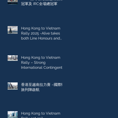
冠軍及 IRC全場總冠軍
Hong Kong to Vietnam
Rally 2025 -Alive takes
both Line Honours and
IRC Overall win
Hong Kong to Vietnam
Rally – Strong
International Contingent
Sets Sail
香港至越南拉力賽 –國際勁
旅列陣啟航
Hong Kong to Vietnam