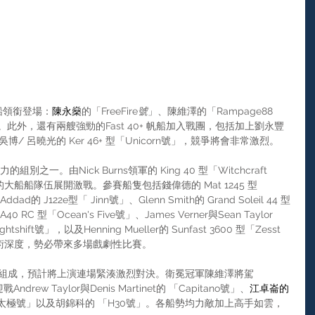
船領銜登場：
陳永燊
的「FreeFire
號
」、陳維澤的「Rampage88
號」。此外，還有兩艘強勁的Fast 40+ 帆船加入戰團，包括加上劉永豐
吳博/ 呂曉光的 Ker 46+ 型「Unicorn號」，競爭將會非常激烈。
別之一。由Nick Burns領軍的 King 40 型「Witchcraft
船船隊伍展開激戰。參賽船隻包括錢偉德的 Mat 1245 型
Addad的 J122e型「 Jinn號」、Glenn Smith的 Grand Soleil 44 型
40 RC 型「Ocean's Five號」、James Verner與Sean Taylor
Nightshift號」，以及Henning Mueller的 Sunfast 3600 型「Zesst
術深度，勢必帶來多場戲劇性比賽。
1帆船組成，預計將上演連場緊湊激烈對決。衛冕冠軍陳維澤將駕
drew Taylor與Denis Martinet的 「Capitano號」、
江卓崙的
太極號」以及胡錦科的 「H30號」。各船勢均力敵加上高手如雲，