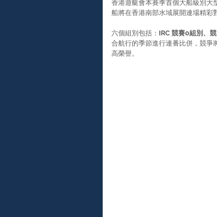
香港遊艇會本賽季首個大船級別大型賽
船將在香港南部水域展開連場精彩
六個組別包括：
IRC 競賽0組別、
合航行的季節進行連番比併，競爭
高榮譽。