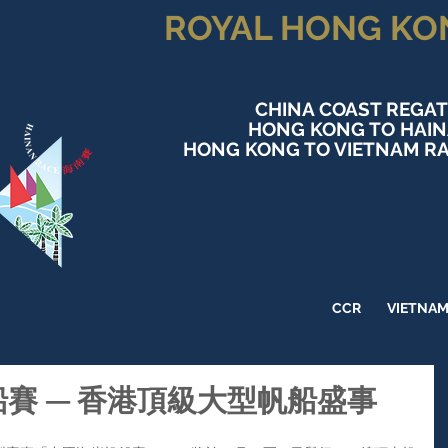
ROYAL HONG KO
CHINA COAST REGAT
HONG KONG TO HAI
HONG KONG TO VIETNAM RA
CCR
VIETNA
船賽 — 香港頂級大型帆船盛事