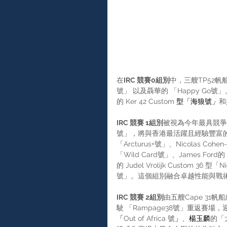
在
IRC 競賽0組別
中，三艘TP52帆
號」 以及聶華的 「Happy Go
的 Ker 42 Custom
 型「海狼號
」
和
IRC 競賽 1組別
被視為今年最具競爭力的組
號」，將與香港最活躍且經驗豐富的大
「Arcturus+號」、Nicolas Cohen-
「Wild Card號」、James Ford的 A
的 Judel Vrolijk Custom 36 型「
號」。這個組別融合卓越性能與戰
IRC 競賽 2組別
由五艘Cape 3
駛 「Rampage38號」重返賽場，迎戰An
「
Out of Africa 號
」
、
楊玉麟
的「