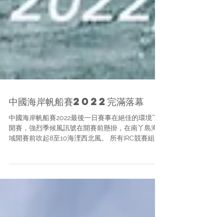
中國海岸帆船賽2022完滿落幕
中國海岸帆船賽2022最後一日賽事在絕佳的環境下
開賽，強烈季候風訊號在開賽前懸掛，在南丫島海
域開賽前吹起8至10海浬西北風。 所有IRC競賽組別
今日進行三場兩圈的繞泡賽，至於HKPN 組別進行
一場繞泡賽後，再進行11海浬長的島嶼賽，繞行蒲台
島及宋崗島後在赤柱對開衝線。...